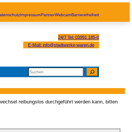
atenschutz
Impressum
Partner
Webcam
Barrierefreiheit
24/7 Tel: 03991 185-0
E-Mail: info@stadtwerke-waren.de
Search
echsel reibungslos durchgeführt werden kann, bitten