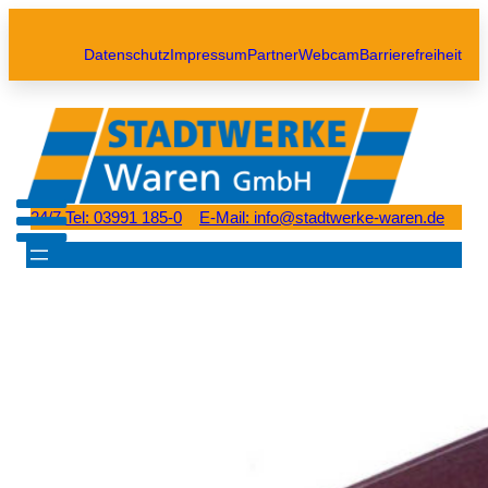
Datenschutz
Impressum
Partner
Webcam
Barrierefreiheit
24/7 Tel: 03991 185-0
E-Mail: info@stadtwerke-waren.de